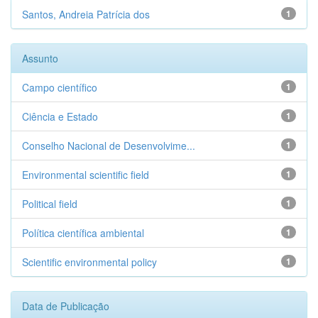
Santos, Andreia Patrícia dos
1
Assunto
Campo científico
1
Ciência e Estado
1
Conselho Nacional de Desenvolvime...
1
Environmental scientific field
1
Political field
1
Política científica ambiental
1
Scientific environmental policy
1
Data de Publicação