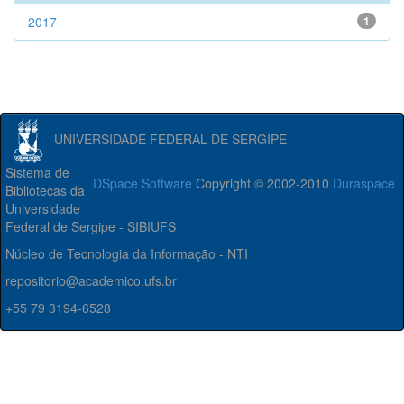
2017
1
UNIVERSIDADE FEDERAL DE SERGIPE
Sistema de
DSpace Software
Copyright © 2002-2010
Duraspace
Bibliotecas da
Universidade
Federal de Sergipe - SIBIUFS
Núcleo de Tecnologia da Informação - NTI
repositorio@academico.ufs.br
+55 79 3194-6528