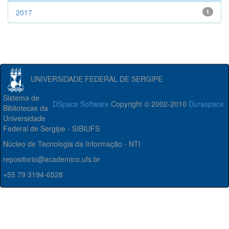
2017
1
UNIVERSIDADE FEDERAL DE SERGIPE
Sistema de
DSpace Software
Copyright © 2002-2010
Duraspace
Bibliotecas da
Universidade
Federal de Sergipe - SIBIUFS
Núcleo de Tecnologia da Informação - NTI
repositorio@academico.ufs.br
+55 79 3194-6528