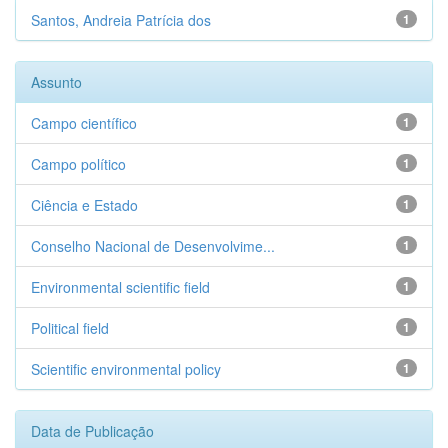
Santos, Andreia Patrícia dos
1
Assunto
Campo científico
1
Campo político
1
Ciência e Estado
1
Conselho Nacional de Desenvolvime...
1
Environmental scientific field
1
Political field
1
Scientific environmental policy
1
Data de Publicação