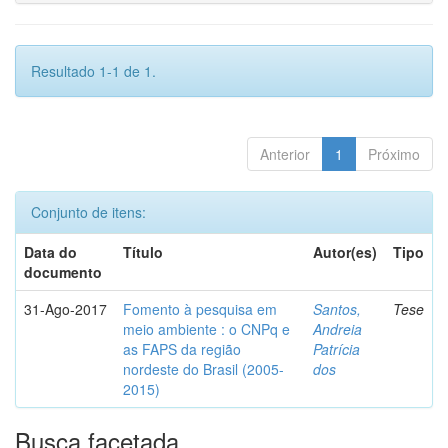
Resultado 1-1 de 1.
Anterior
1
Próximo
Conjunto de itens:
Data do
Título
Autor(es)
Tipo
documento
31-Ago-2017
Fomento à pesquisa em
Santos,
Tese
meio ambiente : o CNPq e
Andreia
as FAPS da região
Patrícia
nordeste do Brasil (2005-
dos
2015)
Busca facetada