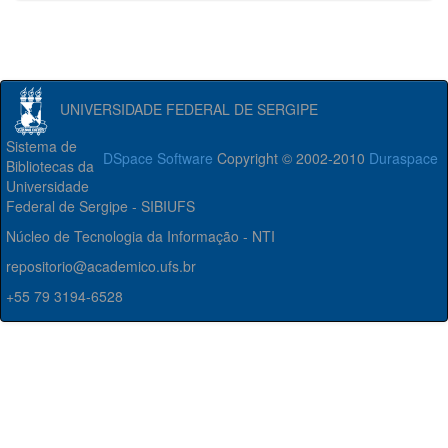
UNIVERSIDADE FEDERAL DE SERGIPE
Sistema de
DSpace Software
Copyright © 2002-2010
Duraspace
Bibliotecas da
Universidade
Federal de Sergipe - SIBIUFS
Núcleo de Tecnologia da Informação - NTI
repositorio@academico.ufs.br
+55 79 3194-6528