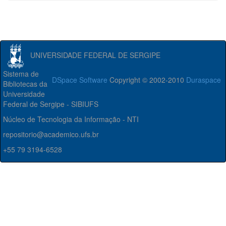
UNIVERSIDADE FEDERAL DE SERGIPE
Sistema de
DSpace Software
Copyright © 2002-2010
Duraspace
Bibliotecas da
Universidade
Federal de Sergipe - SIBIUFS
Núcleo de Tecnologia da Informação - NTI
repositorio@academico.ufs.br
+55 79 3194-6528