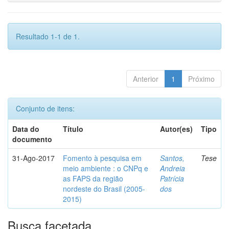
Resultado 1-1 de 1.
Anterior
1
Próximo
Conjunto de itens:
Data do
Título
Autor(es)
Tipo
documento
31-Ago-2017
Fomento à pesquisa em
Santos,
Tese
meio ambiente : o CNPq e
Andreia
as FAPS da região
Patrícia
nordeste do Brasil (2005-
dos
2015)
Busca facetada