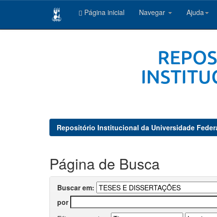
Página inicial
Navegar
Ajuda
Skip
navigation
Repositório Institucional da Universidade Feder
Página de Busca
Buscar em:
por