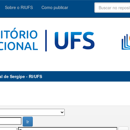
Sobre o RIUFS
Como publicar
al de Sergipe - RI/UFS