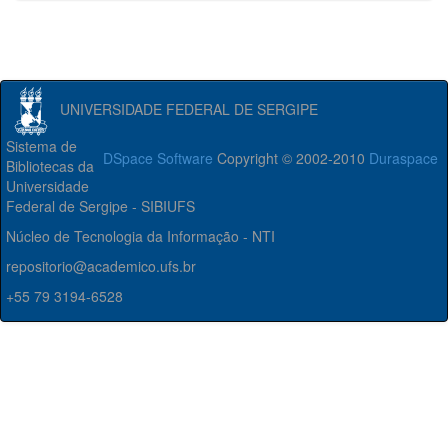
UNIVERSIDADE FEDERAL DE SERGIPE
Sistema de
DSpace Software
Copyright © 2002-2010
Duraspace
Bibliotecas da
Universidade
Federal de Sergipe - SIBIUFS
Núcleo de Tecnologia da Informação - NTI
repositorio@academico.ufs.br
+55 79 3194-6528