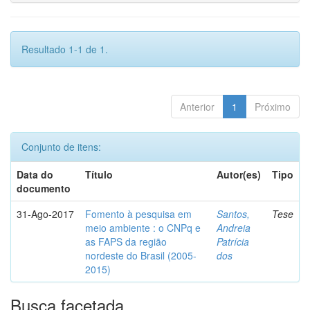
Resultado 1-1 de 1.
Anterior
1
Próximo
Conjunto de itens:
Data do
Título
Autor(es)
Tipo
documento
31-Ago-2017
Fomento à pesquisa em
Santos,
Tese
meio ambiente : o CNPq e
Andreia
as FAPS da região
Patrícia
nordeste do Brasil (2005-
dos
2015)
Busca facetada