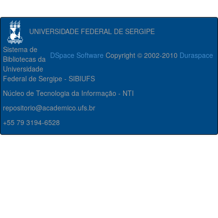
UNIVERSIDADE FEDERAL DE SERGIPE
Sistema de
DSpace Software
Copyright © 2002-2010
Duraspace
Bibliotecas da
Universidade
Federal de Sergipe - SIBIUFS
Núcleo de Tecnologia da Informação - NTI
repositorio@academico.ufs.br
+55 79 3194-6528