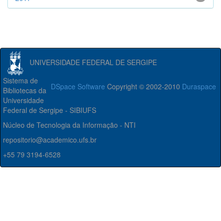
UNIVERSIDADE FEDERAL DE SERGIPE
Sistema de
DSpace Software
Copyright © 2002-2010
Duraspace
Bibliotecas da
Universidade
Federal de Sergipe - SIBIUFS
Núcleo de Tecnologia da Informação - NTI
repositorio@academico.ufs.br
+55 79 3194-6528