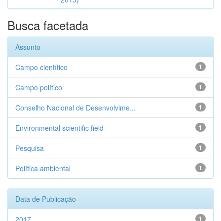
Busca facetada
Assunto
Campo científico
1
Campo político
1
Conselho Nacional de Desenvolvime...
1
Environmental scientific field
1
Pesquisa
1
Política ambiental
1
Data de Publicação
2017
1