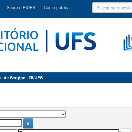
Sobre o RIUFS
Como publicar
al de Sergipe - RI/UFS