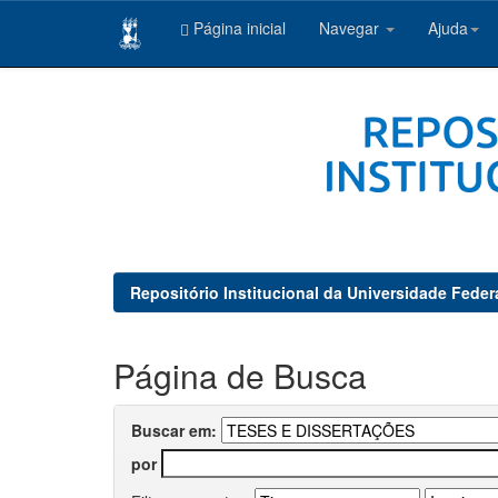
Página inicial
Navegar
Ajuda
Skip
navigation
Repositório Institucional da Universidade Feder
Página de Busca
Buscar em:
por