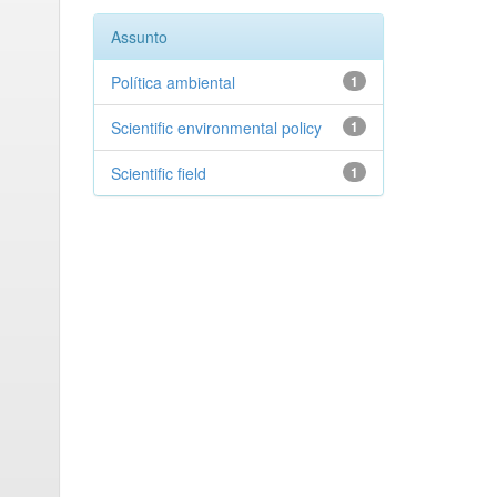
Assunto
Política ambiental
1
Scientific environmental policy
1
Scientific field
1