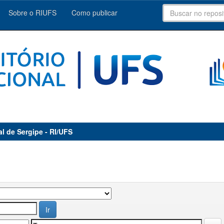
Sobre o RIUFS
Como publicar
al de Sergipe - RI/UFS