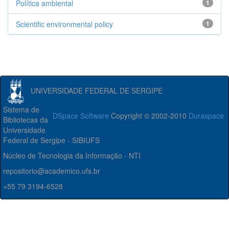
Política ambiental
1
Scientific environmental policy
1
UNIVERSIDADE FEDERAL DE SERGIPE
Sistema de
DSpace Software
Copyright © 2002-2010
Duraspace
Bibliotecas da
Universidade
Federal de Sergipe - SIBIUFS
Núcleo de Tecnologia da Informação - NTI
repositorio@academico.ufs.br
+55 79 3194-6528