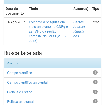
Data do
Título
Autor(es)
Tipo
documento
31-Ago-2017
Fomento à pesquisa em
Santos,
Tese
meio ambiente : o CNPq e
Andreia
as FAPS da região
Patrícia
nordeste do Brasil (2005-
dos
2015)
Busca facetada
Assunto
Campo científico
1
Campo científico ambiental
1
Ciência e Estado
1
Política ambiental
1