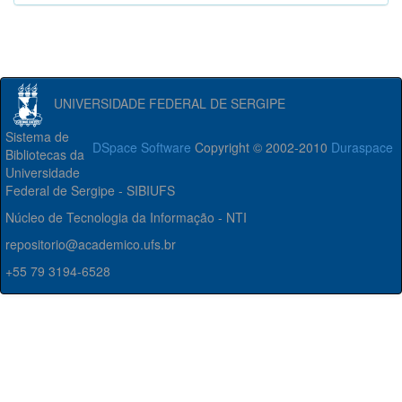
UNIVERSIDADE FEDERAL DE SERGIPE
Sistema de
DSpace Software
Copyright © 2002-2010
Duraspace
Bibliotecas da
Universidade
Federal de Sergipe - SIBIUFS
Núcleo de Tecnologia da Informação - NTI
repositorio@academico.ufs.br
+55 79 3194-6528