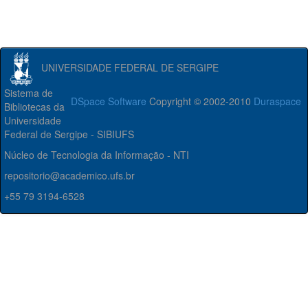
UNIVERSIDADE FEDERAL DE SERGIPE
Sistema de
DSpace Software
Copyright © 2002-2010
Duraspace
Bibliotecas da
Universidade
Federal de Sergipe - SIBIUFS
Núcleo de Tecnologia da Informação - NTI
repositorio@academico.ufs.br
+55 79 3194-6528