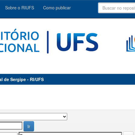
Sobre o RIUFS
Como publicar
al de Sergipe - RI/UFS