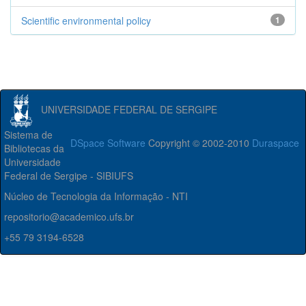
Scientific environmental policy
1
UNIVERSIDADE FEDERAL DE SERGIPE
Sistema de
DSpace Software
Copyright © 2002-2010
Duraspace
Bibliotecas da
Universidade
Federal de Sergipe - SIBIUFS
Núcleo de Tecnologia da Informação - NTI
repositorio@academico.ufs.br
+55 79 3194-6528