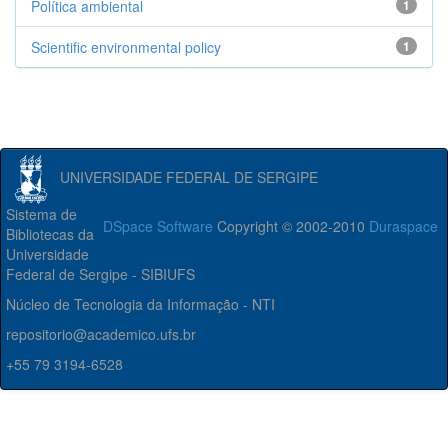
Política ambiental
1
Scientific environmental policy
1
UNIVERSIDADE FEDERAL DE SERGIPE
Sistema de
DSpace Software
Copyright © 2002-2010
Duraspace
Bibliotecas da
Universidade
Federal de Sergipe - SIBIUFS
Núcleo de Tecnologia da Informação - NTI
repositorio@academico.ufs.br
+55 79 3194-6528