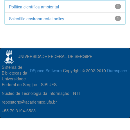
Política científica ambiental
1
Scientific environmental policy
1
UNIVERSIDADE FEDERAL DE SERGIPE
Sistema de
DSpace Software
Copyright © 2002-2010
Duraspace
Bibliotecas da
Universidade
Federal de Sergipe - SIBIUFS
Núcleo de Tecnologia da Informação - NTI
repositorio@academico.ufs.br
+55 79 3194-6528