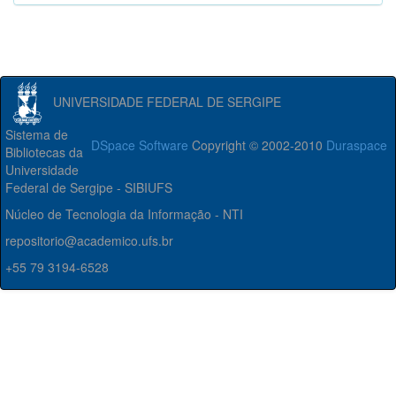
UNIVERSIDADE FEDERAL DE SERGIPE
Sistema de
DSpace Software
Copyright © 2002-2010
Duraspace
Bibliotecas da
Universidade
Federal de Sergipe - SIBIUFS
Núcleo de Tecnologia da Informação - NTI
repositorio@academico.ufs.br
+55 79 3194-6528