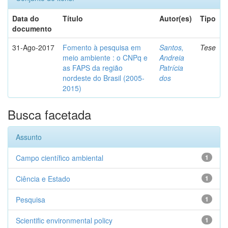
Data do
Título
Autor(es)
Tipo
documento
31-Ago-2017
Fomento à pesquisa em
Santos,
Tese
meio ambiente : o CNPq e
Andreia
as FAPS da região
Patrícia
nordeste do Brasil (2005-
dos
2015)
Busca facetada
Assunto
Campo científico ambiental
1
Ciência e Estado
1
Pesquisa
1
Scientific environmental policy
1