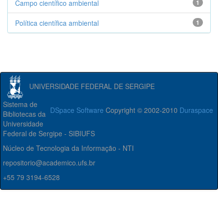
Campo científico ambiental
1
Política científica ambiental
1
UNIVERSIDADE FEDERAL DE SERGIPE
Sistema de
DSpace Software
Copyright © 2002-2010
Duraspace
Bibliotecas da
Universidade
Federal de Sergipe - SIBIUFS
Núcleo de Tecnologia da Informação - NTI
repositorio@academico.ufs.br
+55 79 3194-6528