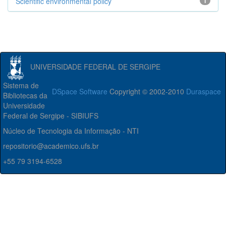
Scientific environmental policy
1
UNIVERSIDADE FEDERAL DE SERGIPE
Sistema de
DSpace Software
Copyright © 2002-2010
Duraspace
Bibliotecas da
Universidade
Federal de Sergipe - SIBIUFS
Núcleo de Tecnologia da Informação - NTI
repositorio@academico.ufs.br
+55 79 3194-6528