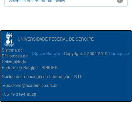
Scientific environmental policy
1
UNIVERSIDADE FEDERAL DE SERGIPE
Sistema de
DSpace Software
Copyright © 2002-2010
Duraspace
Bibliotecas da
Universidade
Federal de Sergipe - SIBIUFS
Núcleo de Tecnologia da Informação - NTI
repositorio@academico.ufs.br
+55 79 3194-6528