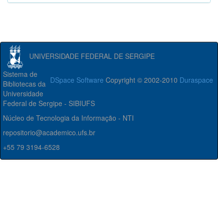
UNIVERSIDADE FEDERAL DE SERGIPE
Sistema de
DSpace Software
Copyright © 2002-2010
Duraspace
Bibliotecas da
Universidade
Federal de Sergipe - SIBIUFS
Núcleo de Tecnologia da Informação - NTI
repositorio@academico.ufs.br
+55 79 3194-6528