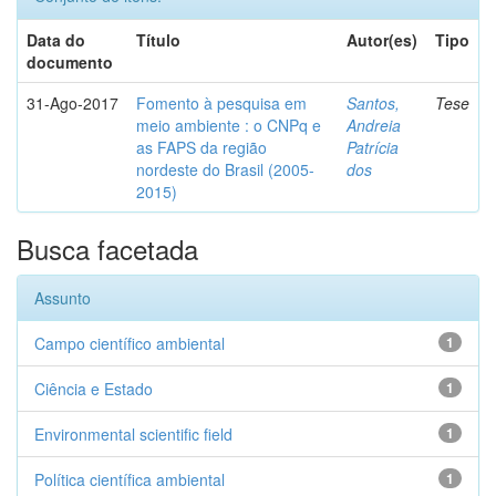
Data do
Título
Autor(es)
Tipo
documento
31-Ago-2017
Fomento à pesquisa em
Santos,
Tese
meio ambiente : o CNPq e
Andreia
as FAPS da região
Patrícia
nordeste do Brasil (2005-
dos
2015)
Busca facetada
Assunto
Campo científico ambiental
1
Ciência e Estado
1
Environmental scientific field
1
Política científica ambiental
1