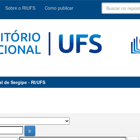
Sobre o RIUFS
Como publicar
al de Sergipe - RI/UFS