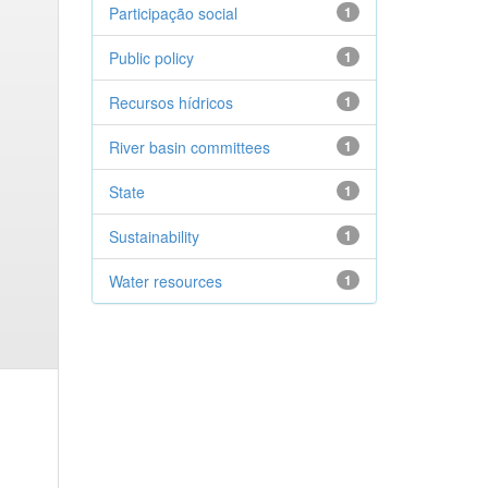
Participação social
1
Public policy
1
Recursos hídricos
1
River basin committees
1
State
1
Sustainability
1
Water resources
1