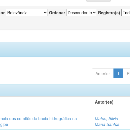
por
Ordenar
Registro(s)
Anterior
1
P
Autor(es)
ncia dos comitês de bacia hidrográfica na
Matos, Silvia
rgipe
Maria Santos