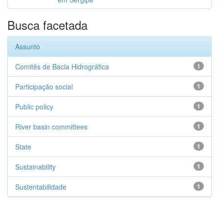
Busca facetada
Assunto
Comitês de Bacia Hidrográfica
1
Participação social
1
Public policy
1
River basin committees
1
State
1
Sustainability
1
Sustentabilidade
1