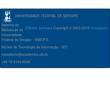
UNIVERSIDADE FEDERAL DE SERGIPE
Sistema de
DSpace Software
Copyright © 2002-2010
Duraspace
Bibliotecas da
Universidade
Federal de Sergipe - SIBIUFS
Núcleo de Tecnologia da Informação - NTI
repositorio@academico.ufs.br
+55 79 3194-6528