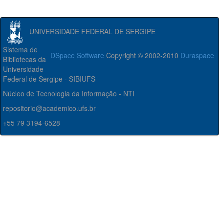
UNIVERSIDADE FEDERAL DE SERGIPE
Sistema de
DSpace Software
Copyright © 2002-2010
Duraspace
Bibliotecas da
Universidade
Federal de Sergipe - SIBIUFS
Núcleo de Tecnologia da Informação - NTI
repositorio@academico.ufs.br
+55 79 3194-6528