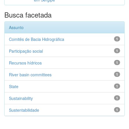
Busca facetada
Assunto
Comitês de Bacia Hidrográfica
1
Participação social
1
Recursos hídricos
1
River basin committees
1
State
1
Sustainability
1
Sustentabilidade
1