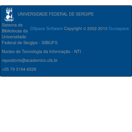
UNIVERSIDADE FEDERAL DE SERGIPE
Sistema de
DSpace Software
Copyright © 2002-2010
Duraspace
Bibliotecas da
Universidade
Federal de Sergipe - SIBIUFS
Núcleo de Tecnologia da Informação - NTI
repositorio@academico.ufs.br
+55 79 3194-6528