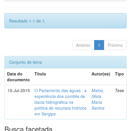
Resultado 1-1 de 1.
Anterior
1
Próximo
Conjunto de itens:
Data do
Título
Autor(es)
Tipo
documento
10-Jul-2015
O Parlamento das águas : a
Matos,
Tese
experiência dos comitês de
Silvia
bacia hidrográfica na
Maria
política de recursos hídricos
Santos
em Sergipe
Busca facetada