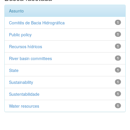
Assunto
Comitês de Bacia Hidrográfica
1
Public policy
1
Recursos hídricos
1
River basin committees
1
State
1
Sustainability
1
Sustentabilidade
1
Water resources
1