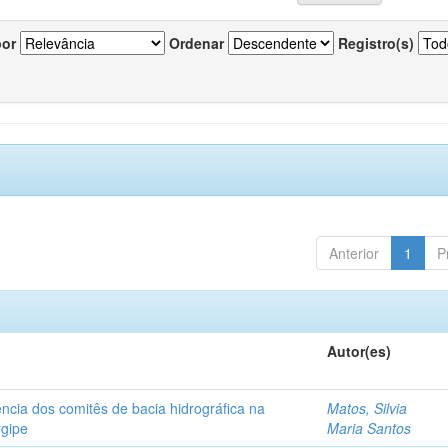
por
Ordenar
Registro(s)
Anterior
1
P
Autor(es)
ncia dos comitês de bacia hidrográfica na
Matos, Silvia
rgipe
Maria Santos