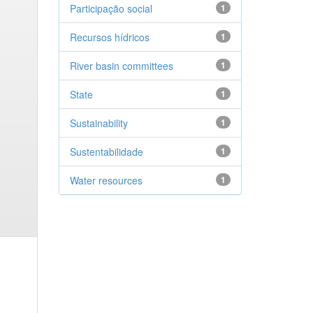
Participação social
1
Recursos hídricos
1
River basin committees
1
State
1
Sustainability
1
Sustentabilidade
1
Water resources
1