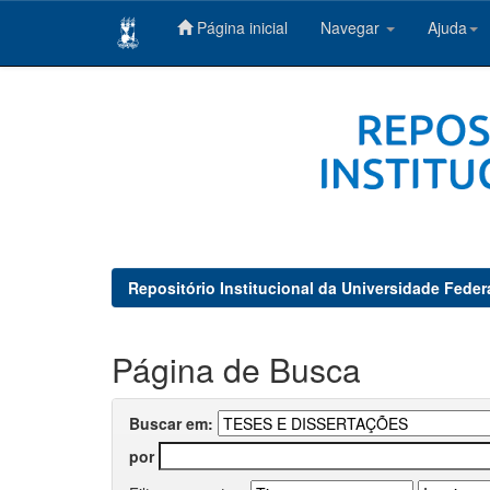
Página inicial
Navegar
Ajuda
Skip
navigation
Repositório Institucional da Universidade Feder
Página de Busca
Buscar em:
por