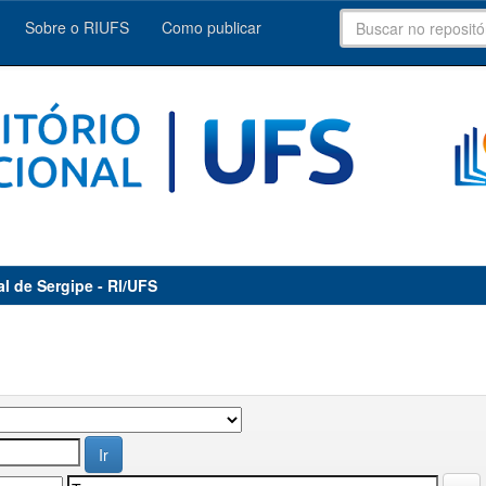
Sobre o RIUFS
Como publicar
al de Sergipe - RI/UFS