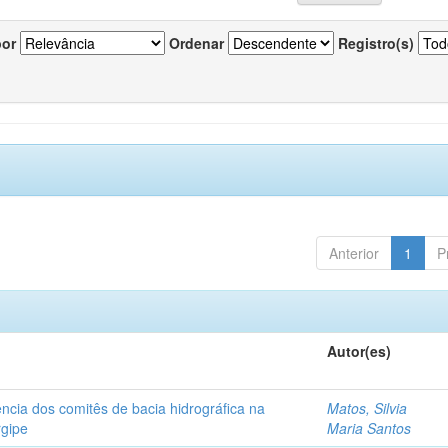
por
Ordenar
Registro(s)
Anterior
1
P
Autor(es)
ncia dos comitês de bacia hidrográfica na
Matos, Silvia
rgipe
Maria Santos