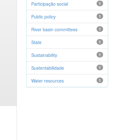
Participação social
1
Public policy
1
River basin committees
1
State
1
Sustainability
1
Sustentabilidade
1
Water resources
1