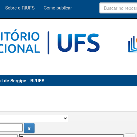
Sobre o RIUFS
Como publicar
al de Sergipe - RI/UFS