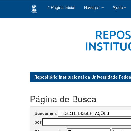
Página inicial
Navegar
Ajuda
Skip
navigation
Repositório Institucional da Universidade Feder
Página de Busca
Buscar em:
por