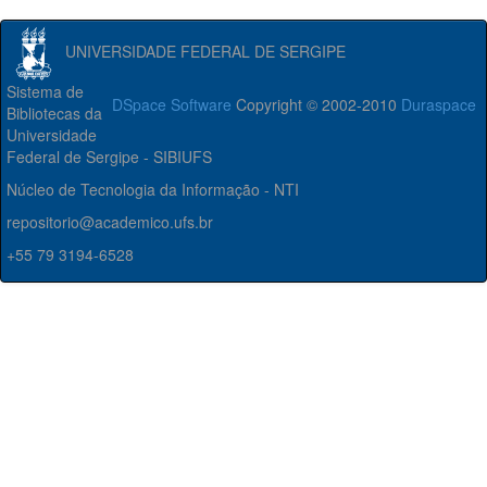
UNIVERSIDADE FEDERAL DE SERGIPE
Sistema de
DSpace Software
Copyright © 2002-2010
Duraspace
Bibliotecas da
Universidade
Federal de Sergipe - SIBIUFS
Núcleo de Tecnologia da Informação - NTI
repositorio@academico.ufs.br
+55 79 3194-6528