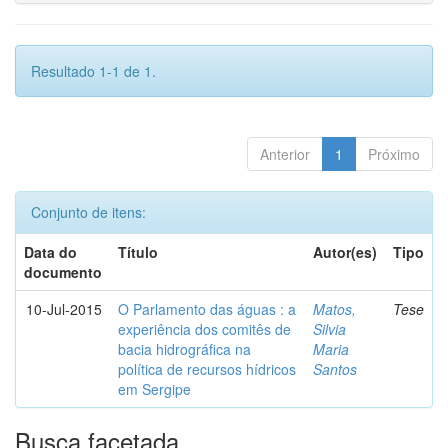
Resultado 1-1 de 1.
Anterior
1
Próximo
Conjunto de itens:
Data do
Título
Autor(es)
Tipo
documento
10-Jul-2015
O Parlamento das águas : a
Matos,
Tese
experiência dos comitês de
Silvia
bacia hidrográfica na
Maria
política de recursos hídricos
Santos
em Sergipe
Busca facetada