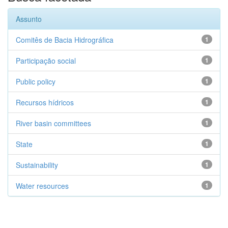
Assunto
Comitês de Bacia Hidrográfica
1
Participação social
1
Public policy
1
Recursos hídricos
1
River basin committees
1
State
1
Sustainability
1
Water resources
1