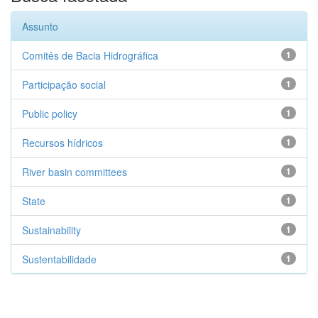
Assunto
Comitês de Bacia Hidrográfica
1
Participação social
1
Public policy
1
Recursos hídricos
1
River basin committees
1
State
1
Sustainability
1
Sustentabilidade
1