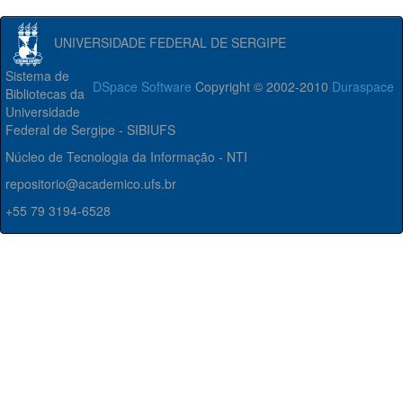
UNIVERSIDADE FEDERAL DE SERGIPE
Sistema de
DSpace Software
Copyright © 2002-2010
Duraspace
Bibliotecas da
Universidade
Federal de Sergipe - SIBIUFS
Núcleo de Tecnologia da Informação - NTI
repositorio@academico.ufs.br
+55 79 3194-6528