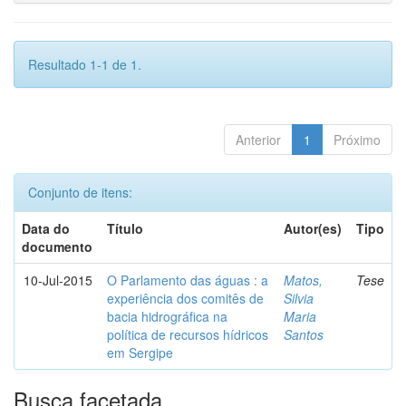
Resultado 1-1 de 1.
Anterior
1
Próximo
Conjunto de itens:
Data do
Título
Autor(es)
Tipo
documento
10-Jul-2015
O Parlamento das águas : a
Matos,
Tese
experiência dos comitês de
Silvia
bacia hidrográfica na
Maria
política de recursos hídricos
Santos
em Sergipe
Busca facetada