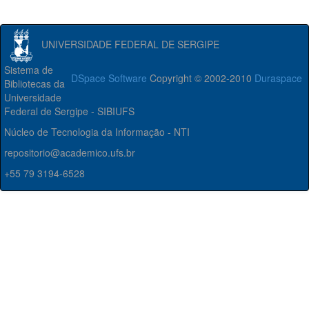
UNIVERSIDADE FEDERAL DE SERGIPE
Sistema de
DSpace Software
Copyright © 2002-2010
Duraspace
Bibliotecas da
Universidade
Federal de Sergipe - SIBIUFS
Núcleo de Tecnologia da Informação - NTI
repositorio@academico.ufs.br
+55 79 3194-6528