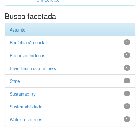
Busca facetada
Assunto
Participação social
1
Recursos hídricos
1
River basin committees
1
State
1
Sustainability
1
Sustentabilidade
1
Water resources
1