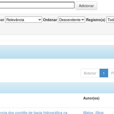
por
Ordenar
Registro(s)
Anterior
1
P
Autor(es)
ncia dos comitês de bacia hidrográfica na
Matos, Silvia