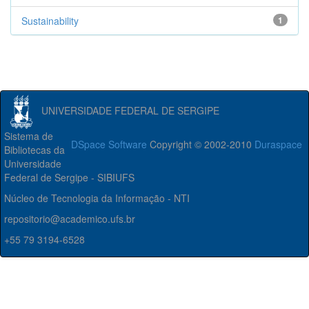
Sustainability
1
UNIVERSIDADE FEDERAL DE SERGIPE
Sistema de
DSpace Software
Copyright © 2002-2010
Duraspace
Bibliotecas da
Universidade
Federal de Sergipe - SIBIUFS
Núcleo de Tecnologia da Informação - NTI
repositorio@academico.ufs.br
+55 79 3194-6528