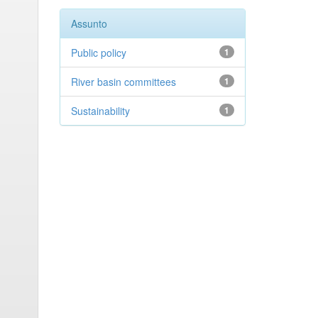
Assunto
Public policy
1
River basin committees
1
Sustainability
1