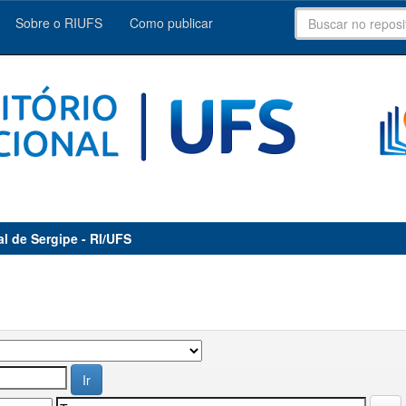
Sobre o RIUFS
Como publicar
al de Sergipe - RI/UFS