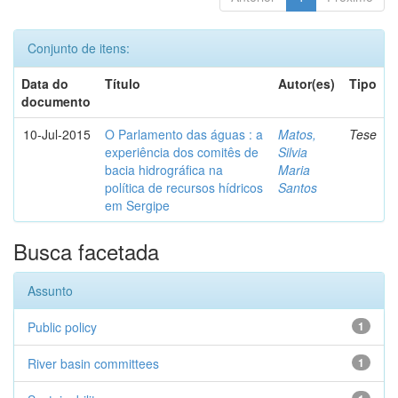
Conjunto de itens:
Data do
Título
Autor(es)
Tipo
documento
10-Jul-2015
O Parlamento das águas : a
Matos,
Tese
experiência dos comitês de
Silvia
bacia hidrográfica na
Maria
política de recursos hídricos
Santos
em Sergipe
Busca facetada
Assunto
Public policy
1
River basin committees
1