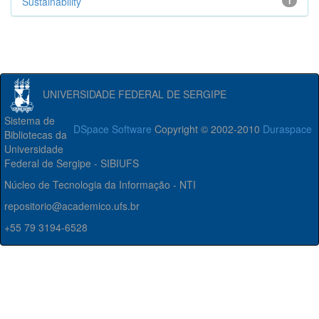
Sustainability
1
UNIVERSIDADE FEDERAL DE SERGIPE
Sistema de
DSpace Software
Copyright © 2002-2010
Duraspace
Bibliotecas da
Universidade
Federal de Sergipe - SIBIUFS
Núcleo de Tecnologia da Informação - NTI
repositorio@academico.ufs.br
+55 79 3194-6528