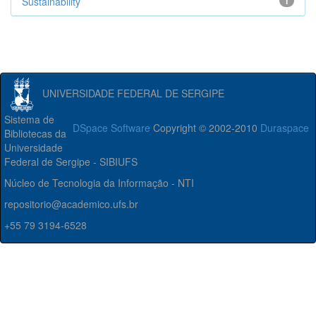
Sustainability
1
UNIVERSIDADE FEDERAL DE SERGIPE
Sistema de
DSpace Software
Copyright © 2002-2010
Duraspace
Bibliotecas da
Universidade
Federal de Sergipe - SIBIUFS
Núcleo de Tecnologia da Informação - NTI
repositorio@academico.ufs.br
+55 79 3194-6528