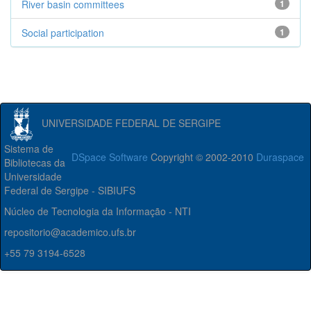
River basin committees
1
Social participation
1
UNIVERSIDADE FEDERAL DE SERGIPE
Sistema de
DSpace Software
Copyright © 2002-2010
Duraspace
Bibliotecas da
Universidade
Federal de Sergipe - SIBIUFS
Núcleo de Tecnologia da Informação - NTI
repositorio@academico.ufs.br
+55 79 3194-6528