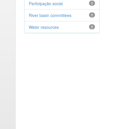
Participação social
1
River basin committees
1
Water resources
1