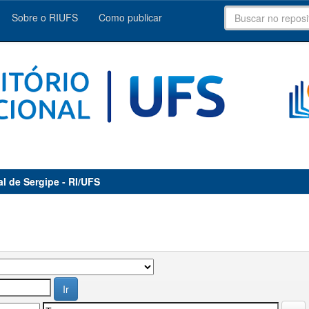
Sobre o RIUFS
Como publicar
al de Sergipe - RI/UFS