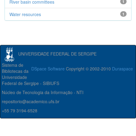
River basin committees
1
Water resources
1
UNIVERSIDADE FEDERAL DE SERGIPE
Sistema de
DSpace Software
Copyright © 2002-2010
Duraspace
Bibliotecas da
Universidade
Federal de Sergipe - SIBIUFS
Núcleo de Tecnologia da Informação - NTI
repositorio@academico.ufs.br
+55 79 3194-6528