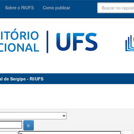
Sobre o RIUFS
Como publicar
al de Sergipe - RI/UFS