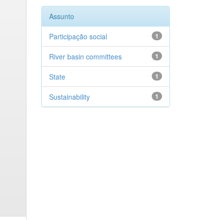
Assunto
Participação social
1
River basin committees
1
State
1
Sustainability
1