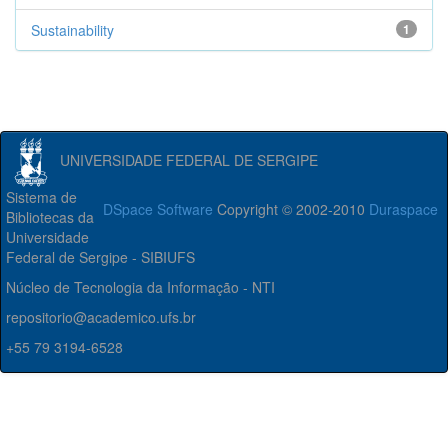
Sustainability
1
UNIVERSIDADE FEDERAL DE SERGIPE
Sistema de
DSpace Software
Copyright © 2002-2010
Duraspace
Bibliotecas da
Universidade
Federal de Sergipe - SIBIUFS
Núcleo de Tecnologia da Informação - NTI
repositorio@academico.ufs.br
+55 79 3194-6528