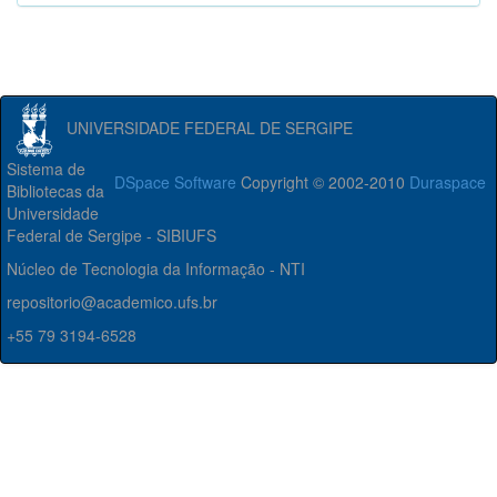
UNIVERSIDADE FEDERAL DE SERGIPE
Sistema de
DSpace Software
Copyright © 2002-2010
Duraspace
Bibliotecas da
Universidade
Federal de Sergipe - SIBIUFS
Núcleo de Tecnologia da Informação - NTI
repositorio@academico.ufs.br
+55 79 3194-6528