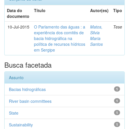
Data do
Título
Autor(es)
Tipo
documento
10-Jul-2015
O Parlamento das águas : a
Matos,
Tese
experiência dos comitês de
Silvia
bacia hidrográfica na
Maria
política de recursos hídricos
Santos
em Sergipe
Busca facetada
Assunto
Bacias hidrográficas
1
River basin committees
1
State
1
Sustainability
1