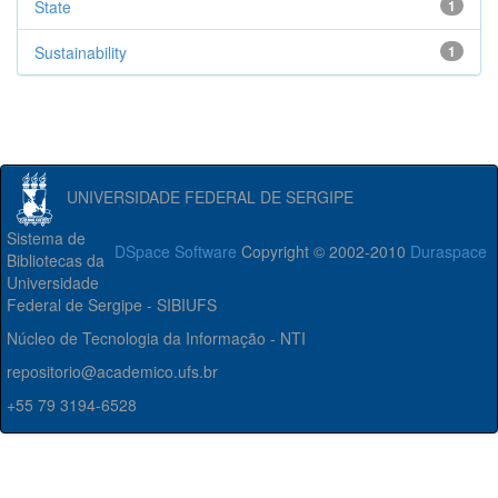
State
1
Sustainability
1
UNIVERSIDADE FEDERAL DE SERGIPE
Sistema de
DSpace Software
Copyright © 2002-2010
Duraspace
Bibliotecas da
Universidade
Federal de Sergipe - SIBIUFS
Núcleo de Tecnologia da Informação - NTI
repositorio@academico.ufs.br
+55 79 3194-6528