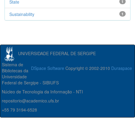
State
1
Sustainability
1
UNIVERSIDADE FEDERAL DE SERGIPE
Sistema de
DSpace Software
Copyright © 2002-2010
Duraspace
Bibliotecas da
Universidade
Federal de Sergipe - SIBIUFS
Núcleo de Tecnologia da Informação - NTI
repositorio@academico.ufs.br
+55 79 3194-6528