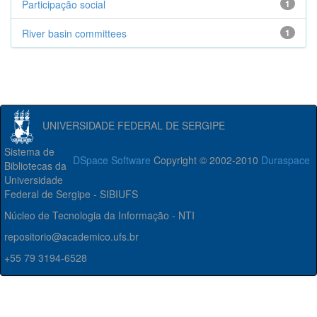
Participação social
1
River basin committees
1
UNIVERSIDADE FEDERAL DE SERGIPE
Sistema de
DSpace Software
Copyright © 2002-2010
Duraspace
Bibliotecas da
Universidade
Federal de Sergipe - SIBIUFS
Núcleo de Tecnologia da Informação - NTI
repositorio@academico.ufs.br
+55 79 3194-6528