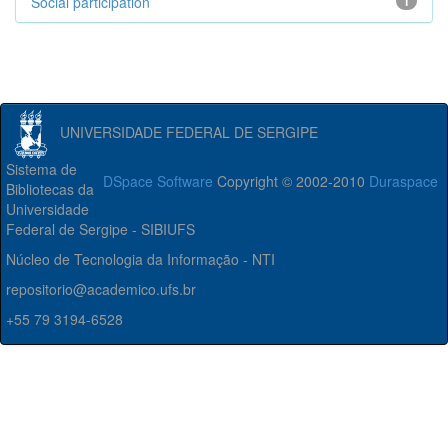
Social participation
1
UNIVERSIDADE FEDERAL DE SERGIPE
Sistema de
DSpace Software
Copyright © 2002-2010
Duraspace
Bibliotecas da
Universidade
Federal de Sergipe - SIBIUFS
Núcleo de Tecnologia da Informação - NTI
repositorio@academico.ufs.br
+55 79 3194-6528