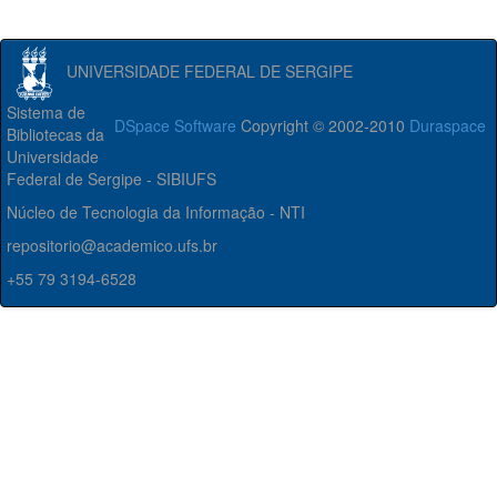
UNIVERSIDADE FEDERAL DE SERGIPE
Sistema de
DSpace Software
Copyright © 2002-2010
Duraspace
Bibliotecas da
Universidade
Federal de Sergipe - SIBIUFS
Núcleo de Tecnologia da Informação - NTI
repositorio@academico.ufs.br
+55 79 3194-6528