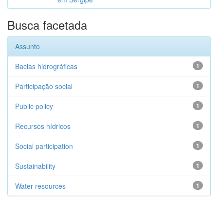
Busca facetada
Assunto
Bacias hidrográficas
1
Participação social
1
Public policy
1
Recursos hídricos
1
Social participation
1
Sustainability
1
Water resources
1