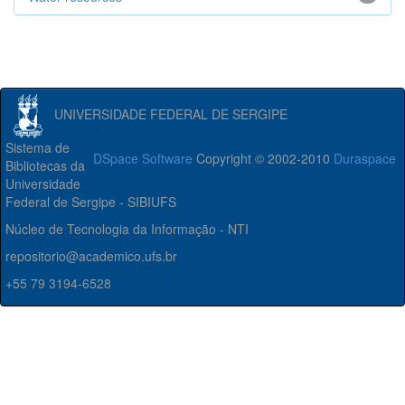
UNIVERSIDADE FEDERAL DE SERGIPE
Sistema de
DSpace Software
Copyright © 2002-2010
Duraspace
Bibliotecas da
Universidade
Federal de Sergipe - SIBIUFS
Núcleo de Tecnologia da Informação - NTI
repositorio@academico.ufs.br
+55 79 3194-6528