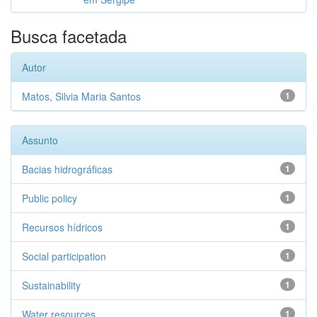
Busca facetada
Autor
Matos, Silvia Maria Santos
1
Assunto
Bacias hidrográficas
1
Public policy
1
Recursos hídricos
1
Social participation
1
Sustainability
1
Water resources
1