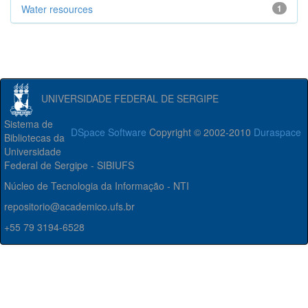
Water resources
1
UNIVERSIDADE FEDERAL DE SERGIPE
Sistema de
DSpace Software
Copyright © 2002-2010
Duraspace
Bibliotecas da
Universidade
Federal de Sergipe - SIBIUFS
Núcleo de Tecnologia da Informação - NTI
repositorio@academico.ufs.br
+55 79 3194-6528