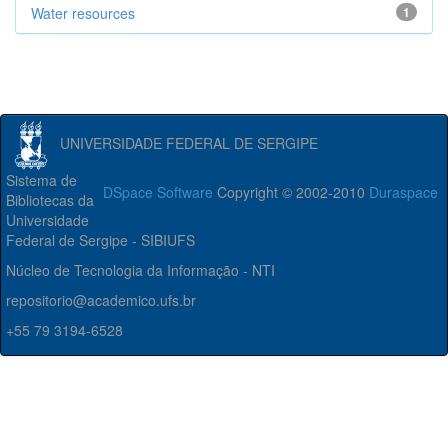
Water resources
1
UNIVERSIDADE FEDERAL DE SERGIPE
Sistema de
DSpace Software
Copyright © 2002-2010
Duraspace
Bibliotecas da
Universidade
Federal de Sergipe - SIBIUFS
Núcleo de Tecnologia da Informação - NTI
repositorio@academico.ufs.br
+55 79 3194-6528